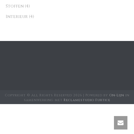
Stoffen
(4)
Interieur
(4)
Copyright © All Rights Reserved
2026 | Powered by
On-Lijn
in
samenwerking met
Reclamestudio Furtice