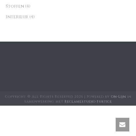
Stoffen
(4)
Interieur
(4)
Copyright © All Rights Reserved
2026 | Powered by
On-Lijn
in
samenwerking met
Reclamestudio Furtice