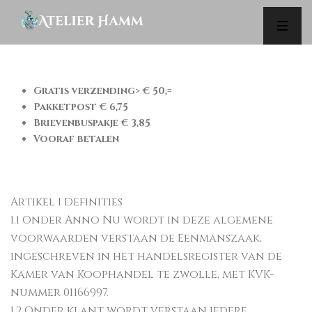
ALGEMENE VOORWAARDEN
Gratis verzending> € 50,=
Pakketpost € 6,75
Brievenbuspakje € 3,85
Vooraf betalen
Artikel 1 Definities
1.1 Onder Anno Nu wordt in deze algemene
voorwaarden verstaan de Eenmanszaak,
ingeschreven in het handelsregister van de
Kamer van Koophandel te zwolle, met KVK-
nummer 01166997.
1.2 Onder klant wordt verstaan iedere